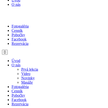
Úvod
O nás
Fotogaléria
Cenník
Pobočky
Facebook
Rezervácia
Úvod
O nás
Prvá lekcia
Video
Novinky
Masáže
Fotogaléria
Cenník
Pobočky
Facebook
Rezervácia