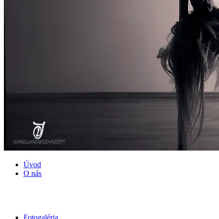
Úvod
O nás
Fotogaléria