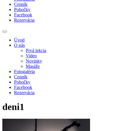
Cenník
Pobočky
Facebook
Rezervácia
Úvod
O nás
Prvá lekcia
Video
Novinky
Masáže
Fotogaléria
Cenník
Pobočky
Facebook
Rezervácia
deni1